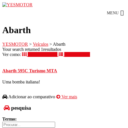
Abarth
YESMOTOR
>
Veículos
>
Abarth
Your search returned 1resultados
Ver como:
Ver como grelha
Ver como lista
Abarth 595C Turismo MTA
Uma bomba italiana!
Adicionar ao comparativo
Ver mais
pesquisa
Termo: