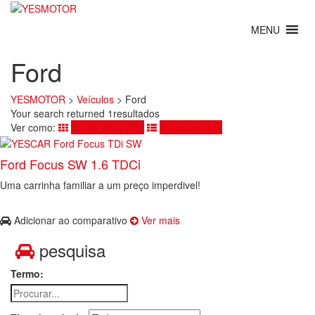
Ford
YESMOTOR
>
Veículos
>
Ford
Your search returned 1resultados
Ver como:
Ver como grelha
Ver como lista
Ford Focus SW 1.6 TDCi
Uma carrinha familiar a um preço imperdivel!
Adicionar ao comparativo
Ver mais
pesquisa
Termo: