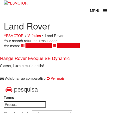
Land Rover
YESMOTOR
>
Veículos
>
Land Rover
Your search returned 1resultados
Ver como:
Ver como grelha
Ver como lista
Range Rover Evoque SE Dynamic
Classe, Luxo e muito estilo!
Adicionar ao comparativo
Ver mais
pesquisa
Termo: