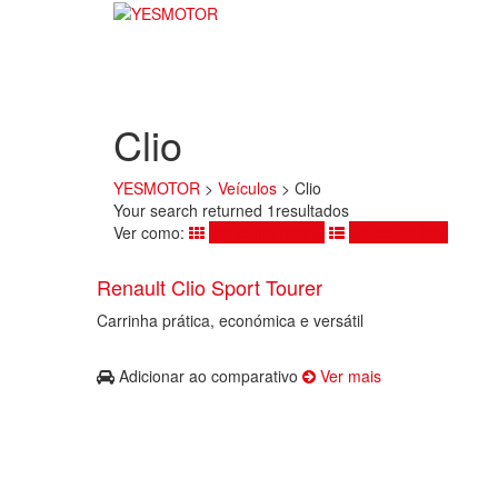
Clio
YESMOTOR
>
Veículos
>
Clio
Your search returned 1resultados
Ver como:
Ver como grelha
Ver como lista
Renault Clio Sport Tourer
Carrinha prática, económica e versátil
Adicionar ao comparativo
Ver mais