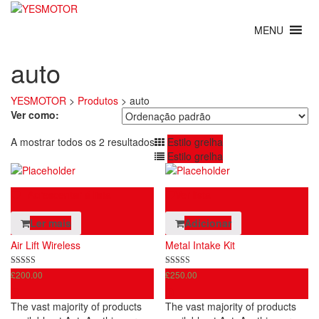
auto
YESMOTOR
>
Produtos
>
auto
Ver como:
A mostrar todos os 2 resultados
Estilo grelha
Estilo grelha
Acrescentar á lista
Ver lista
Ler mais
Adicionar
Air Lift Wireless
Metal Intake Kit
5.00
5.00
£
200.00
£
250.00
de 5
de 5
The vast majority of products
The vast majority of products