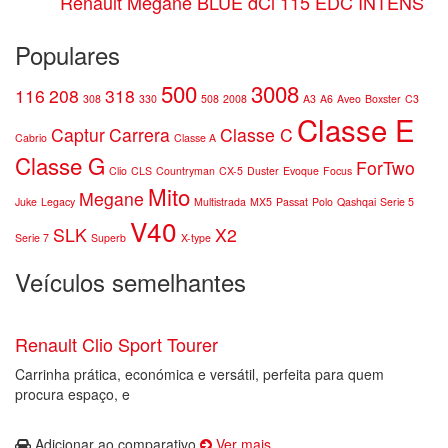
Renault Mégane BLUE dCi 115 EDC INTENS
Populares
500
3008
116
208
318
308
330
508
2008
A3
A6
Aveo
Boxster
C3
Classe E
Captur
Carrera
Classe C
Cabrio
Classe A
Classe G
ForTwo
Clio
CLS
Countryman
CX-5
Duster
Evoque
Focus
Mito
Megane
Juke
Legacy
Multistrada
MX5
Passat
Polo
Qashqai
Serie 5
V40
SLK
X2
Serie 7
Superb
X-type
Veículos semelhantes
Renault Clio Sport Tourer
Carrinha prática, económica e versátil, perfeita para quem
procura espaço, e
Adicionar ao comparativo
Ver mais