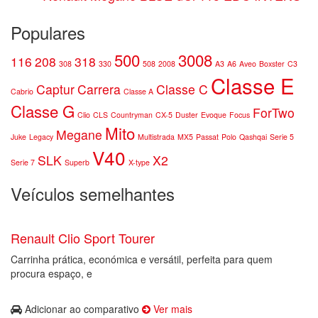
Populares
500
3008
116
208
318
308
330
508
2008
A3
A6
Aveo
Boxster
C3
Classe E
Captur
Carrera
Classe C
Cabrio
Classe A
Classe G
ForTwo
Clio
CLS
Countryman
CX-5
Duster
Evoque
Focus
Mito
Megane
Juke
Legacy
Multistrada
MX5
Passat
Polo
Qashqai
Serie 5
V40
SLK
X2
Serie 7
Superb
X-type
Veículos semelhantes
Renault Clio Sport Tourer
Carrinha prática, económica e versátil, perfeita para quem
procura espaço, e
Adicionar ao comparativo
Ver mais