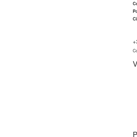
C
P
Ci
+
C
V
P