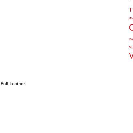
1
Bo
Du
Mu
 Full Leather