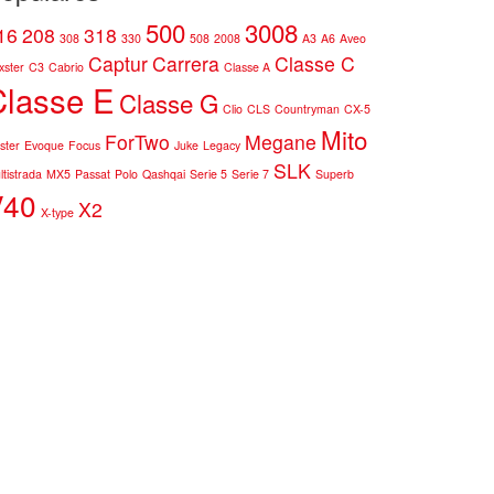
500
3008
16
208
318
308
330
508
2008
A3
A6
Aveo
Captur
Carrera
Classe C
xster
C3
Cabrio
Classe A
Classe E
Classe G
Clio
CLS
Countryman
CX-5
Mito
ForTwo
Megane
ster
Evoque
Focus
Juke
Legacy
SLK
ltistrada
MX5
Passat
Polo
Qashqai
Serie 5
Serie 7
Superb
V40
X2
X-type