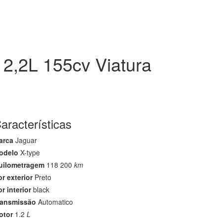
VEÍCULOS
GALERIA
CONTACTOS
) 2,2L 155cv Viatura
aracterísticas
arca
Jaguar
odelo
X-type
uilometragem
118 200
km
r exterior
Preto
r interior
black
ransmissão
Automatico
otor
1.2
L