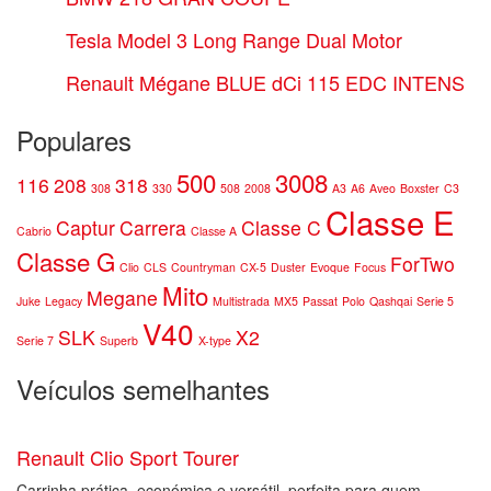
Tesla Model 3 Long Range Dual Motor
Renault Mégane BLUE dCi 115 EDC INTENS
Populares
500
3008
116
208
318
308
330
508
2008
A3
A6
Aveo
Boxster
C3
Classe E
Captur
Carrera
Classe C
Cabrio
Classe A
Classe G
ForTwo
Clio
CLS
Countryman
CX-5
Duster
Evoque
Focus
Mito
Megane
Juke
Legacy
Multistrada
MX5
Passat
Polo
Qashqai
Serie 5
V40
SLK
X2
Serie 7
Superb
X-type
Veículos semelhantes
Renault Clio Sport Tourer
Carrinha prática, económica e versátil, perfeita para quem