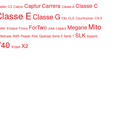
Captur
Carrera
Classe C
xster
C3
Cabrio
Classe A
Classe E
Classe G
Clio
CLS
Countryman
CX-5
Mito
ForTwo
Megane
ster
Evoque
Focus
Juke
Legacy
SLK
ltistrada
MX5
Passat
Polo
Qashqai
Serie 5
Serie 7
Superb
V40
X2
X-type