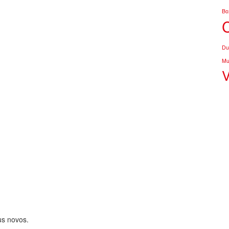
Bo
Du
Mu
us novos.