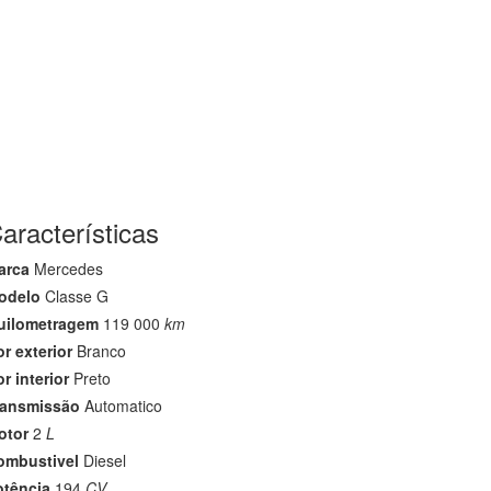
VEÍCULOS
GALERIA
CONTACTOS
aracterísticas
arca
Mercedes
odelo
Classe G
uilometragem
119 000
km
r exterior
Branco
r interior
Preto
ransmissão
Automatico
otor
2
L
ombustivel
Diesel
otência
194
CV