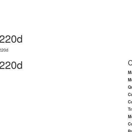
EMPRESA
 220d
220d
 220d
C
M
M
Q
Co
Co
T
M
C
P