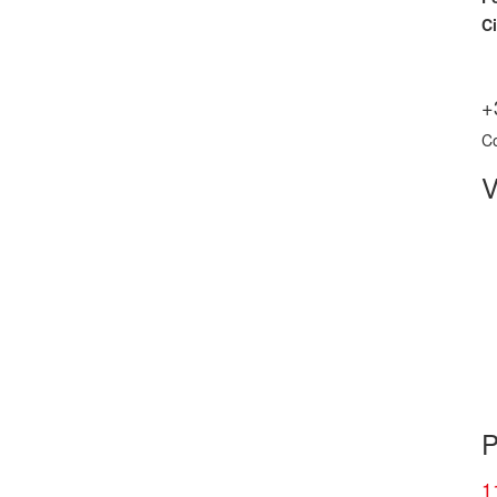
Ci
+
C
V
P
1