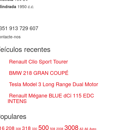
lindrada
1950
c.c.
351 913 729 607
ontacte-nos
eículos recentes
Renault Clio Sport Tourer
BMW 218 GRAN COUPÉ
Tesla Model 3 Long Range Dual Motor
Renault Mégane BLUE dCi 115 EDC
INTENS
opulares
500
3008
16
208
318
308
330
508
2008
A3
A6
Aveo