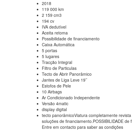
2018
119 000 km
2 159 cm3
194 cv
IVA dedutível
Aceita retoma
Possibilidade de financiamento
Caixa Automática
5 portas
5 lugares
Tracção
Integral
Filtro de Particulas
Tecto de Abrir
Panorâmico
Jantes de Liga Leve
19’’
Estofos
de Pele
10 Airbags
Ar Condicionado Independente
Versão 4matic
display digital
tecto panorâmicoViatura completamente revista
soluções de financiamento.POSSIBILIDADE de 
Entre em contacto para saber as condições