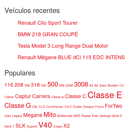
Veículos recentes
Renault Clio Sport Tourer
BMW 218 GRAN COUPÉ
Tesla Model 3 Long Range Dual Motor
Renault Mégane BLUE dCi 115 EDC INTENS
Populares
500
3008
116
208
318
308
330
508
2008
A3
A6
Aveo
Boxster
C3
Classe E
Captur
Carrera
Classe C
Cabrio
Classe A
Classe G
ForTwo
Clio
CLS
Countryman
CX-5
Duster
Evoque
Focus
Mito
Megane
Juke
Legacy
Multistrada
MX5
Passat
Polo
Qashqai
Serie 5
V40
SLK
X2
Serie 7
Superb
X-type